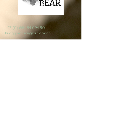
+43 (0) 660 84 094 90
huggypetbear@outlook,at
Österreich
Wende dich 
an Huggy 
Pet Bear
Vorname
*