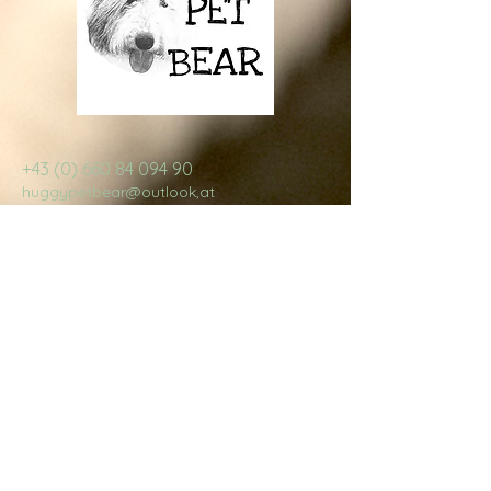
+43 (0) 660 84 094 90
huggypetbear@outlook,at
Österreich
Wende dich 
an Huggy 
Pet Bear
Vorname
*